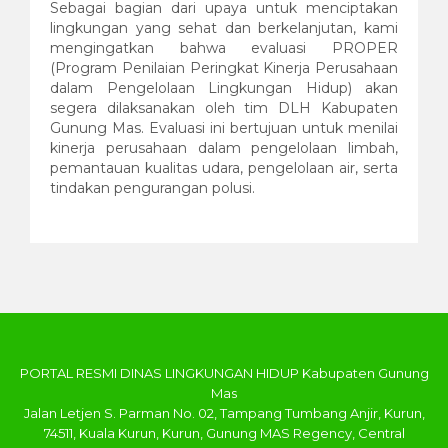
Sebagai bagian dari upaya untuk menciptakan
lingkungan yang sehat dan berkelanjutan, kami
mengingatkan bahwa evaluasi PROPER
(Program Penilaian Peringkat Kinerja Perusahaan
dalam Pengelolaan Lingkungan Hidup) akan
segera dilaksanakan oleh tim DLH Kabupaten
Gunung Mas. Evaluasi ini bertujuan untuk menilai
kinerja perusahaan dalam pengelolaan limbah,
pemantauan kualitas udara, pengelolaan air, serta
tindakan pengurangan polusi.
PORTAL RESMI DINAS LINGKUNGAN HIDUP Kabupaten Gunung
Mas
Jalan Letjen S. Parman No. 02, Tampang Tumbang Anjir, Kurun,
74511, Kuala Kurun, Kurun, Gunung MAS Regency, Central