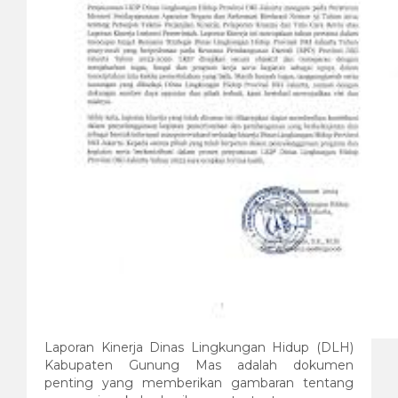
Laporan Kinerja Dinas Lingkungan Hidup (DLH)
Kabupaten Gunung Mas adalah dokumen
penting yang memberikan gambaran tentang